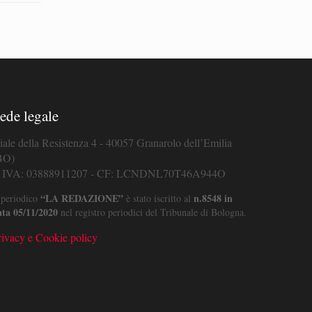
ede legale
iale della Resistenza 4 - 40057 Granarolo dell’Emilia
BO)
. IVA: 03888911207 - CF: LCNDNL70T46A944O
“LA REDAZIONE”
n.8548 in
 periodico
è stato iscritto al
ata 05/11/2020
nel registro periodici del Tribunale di Bologna.
rivacy e Cookie policy