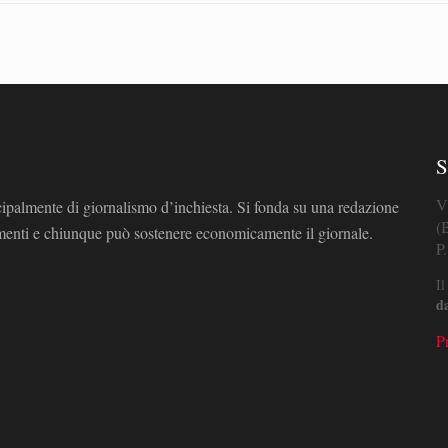
S
V
cipalmente di giornalismo d’inchiesta. Si fonda su una redazione
(
omenti e chiunque può sostenere economicamente il giornale.
P
Il
d
P