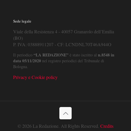
Sede legale
Viale della Resistenza 4 - 40057 Granarolo dell’Emilia
(BO)
P. IVA: 03888911207 - CF: LCNDNL70T46A944O
“LA REDAZIONE”
n.8548 in
Il periodico
è stato iscritto al
data 05/11/2020
nel registro periodici del Tribunale di
Bologna.
Privacy e Cookie policy
© 2026 La Redazione. All Rights Reserved.
Credits