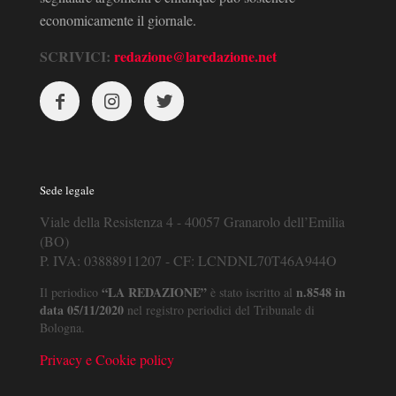
economicamente il giornale.
SCRIVICI:
redazione@laredazione.net
Sede legale
Viale della Resistenza 4 - 40057 Granarolo dell’Emilia
(BO)
P. IVA: 03888911207 - CF: LCNDNL70T46A944O
“LA REDAZIONE”
n.8548 in
Il periodico
è stato iscritto al
data 05/11/2020
nel registro periodici del Tribunale di
Bologna.
Privacy e Cookie policy