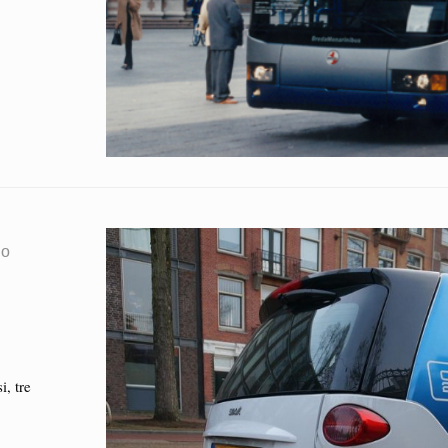
no
i, tre