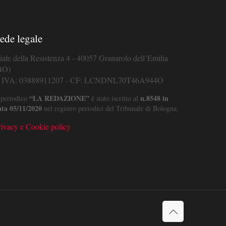
ede legale
iale della Resistenza 4 - 40057 Granarolo dell’Emilia
BO)
. IVA: 03888911207 - CF: LCNDNL70T46A944O
“LA REDAZIONE”
n.8548 in
 periodico
è stato iscritto al
ata 05/11/2020
nel registro periodici del Tribunale di Bologna.
rivacy e Cookie policy