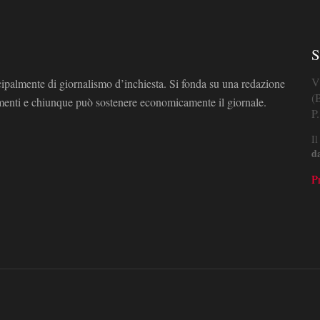
S
V
cipalmente di giornalismo d’inchiesta. Si fonda su una redazione
(
omenti e chiunque può sostenere economicamente il giornale.
P
Il
d
P