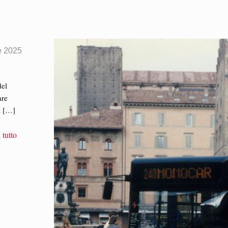
e 2025
del
are
a
[…]
 tutto