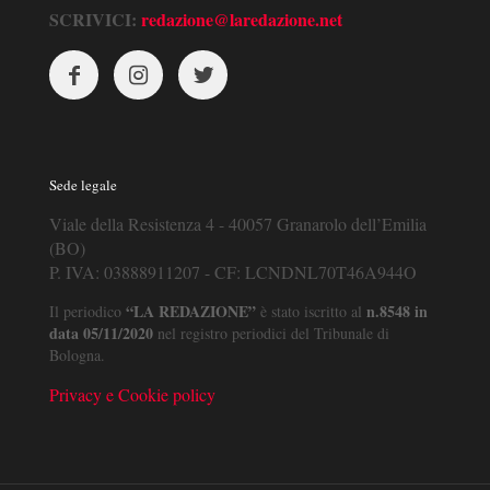
SCRIVICI:
redazione@laredazione.net
Sede legale
Viale della Resistenza 4 - 40057 Granarolo dell’Emilia
(BO)
P. IVA: 03888911207 - CF: LCNDNL70T46A944O
“LA REDAZIONE”
n.8548 in
Il periodico
è stato iscritto al
data 05/11/2020
nel registro periodici del Tribunale di
Bologna.
Privacy e Cookie policy