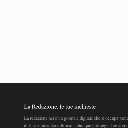
La Redazione, le tue inchieste
La redazione.net è un giornale digitale che si occupa prin
diffusa e un editore diffuso: chiunque può segnalare arg