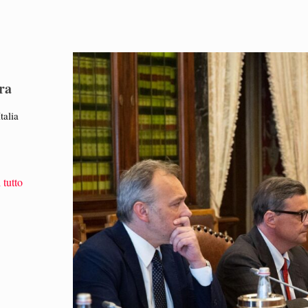
tra
talia
 tutto