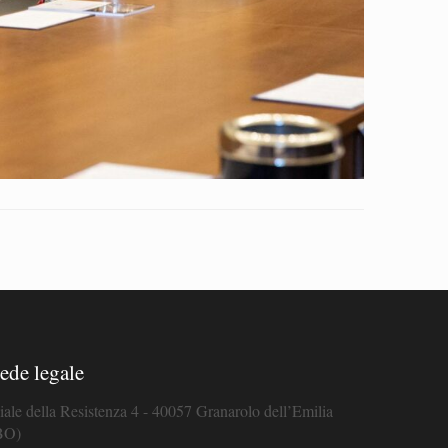
ede legale
iale della Resistenza 4 - 40057 Granarolo dell’Emilia
BO)