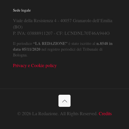
Sede legale
Viale della Resistenza 4 - 40057 Granarolo dell’Emilia
(BO)
P. IVA: 03888911207 - CF: LCNDNL70T46A944O
“LA REDAZIONE”
n.8548 in
Il periodico
è stato iscritto al
data 05/11/2020
nel registro periodici del Tribunale di
Bologna.
Privacy e Cookie policy
© 2026 La Redazione. All Rights Reserved.
Credits