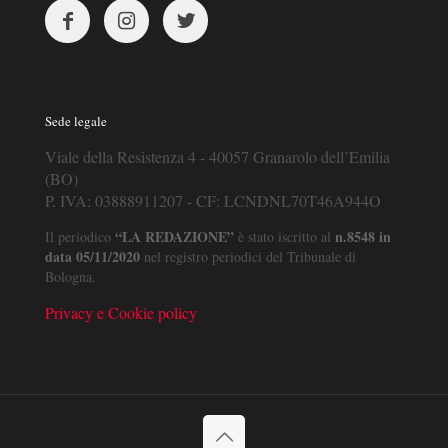
Sede legale
Viale della Resistenza 4 - 40057 Granarolo dell’Emilia
(BO)
P. IVA: 03888911207 - CF: LCNDNL70T46A944O
“LA REDAZIONE”
n.8548 in
Il periodico
è stato iscritto al
data 05/11/2020
nel registro periodici del Tribunale di
Bologna.
Privacy e Cookie policy