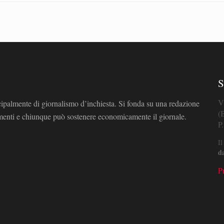
S
V
cipalmente di giornalismo d’inchiesta. Si fonda su una redazione
(
omenti e chiunque può sostenere economicamente il giornale.
P
Il
d
P