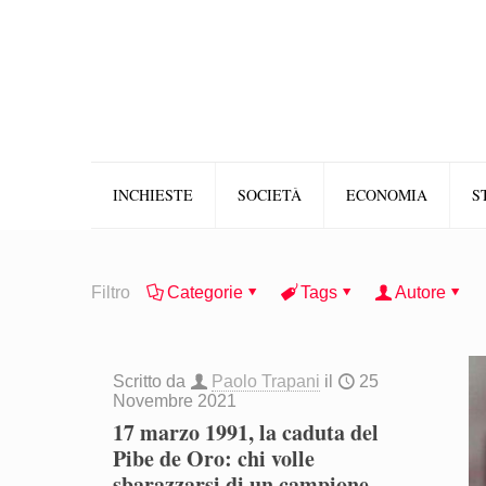
INCHIESTE
SOCIETÀ
ECONOMIA
S
Filtro
Categorie
Tags
Autore
Scritto da
Paolo Trapani
il
25
Novembre 2021
17 marzo 1991, la caduta del
Pibe de Oro: chi volle
sbarazzarsi di un campione