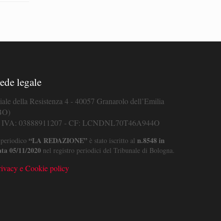
ede legale
iale della Resistenza 4 - 40057 Granarolo dell’Emilia
BO)
. IVA: 03888911207 - CF: LCNDNL70T46A944O
“LA REDAZIONE”
n.8548 in
 periodico
è stato iscritto al
ata 05/11/2020
nel registro periodici del Tribunale di Bologna.
rivacy e Cookie policy