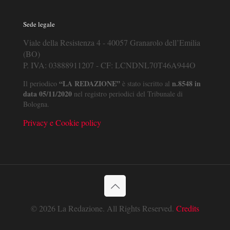
Sede legale
Viale della Resistenza 4 - 40057 Granarolo dell’Emilia
(BO)
P. IVA: 03888911207 - CF: LCNDNL70T46A944O
“LA REDAZIONE”
n.8548 in
Il periodico
è stato iscritto al
data 05/11/2020
nel registro periodici del Tribunale di
Bologna.
Privacy e Cookie policy
© 2026 La Redazione. All Rights Reserved.
Credits