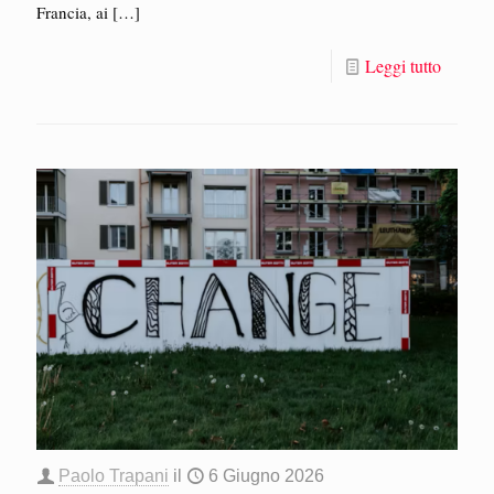
Francia, ai
[…]
Leggi tutto
Paolo Trapani
il
6 Giugno 2026