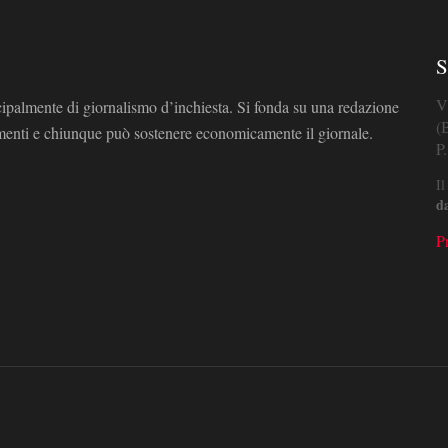
S
V
cipalmente di giornalismo d’inchiesta. Si fonda su una redazione
(
omenti e chiunque può sostenere economicamente il giornale.
P
Il
d
P