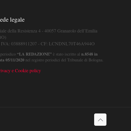
ede legale
iale della Resistenza 4 - 40057 Granarolo dell’Emilia
BO)
. IVA: 03888911207 - CF: LCNDNL70T46A944O
“LA REDAZIONE”
n.8548 in
 periodico
è stato iscritto al
ata 05/11/2020
nel registro periodici del Tribunale di Bologna.
rivacy e Cookie policy