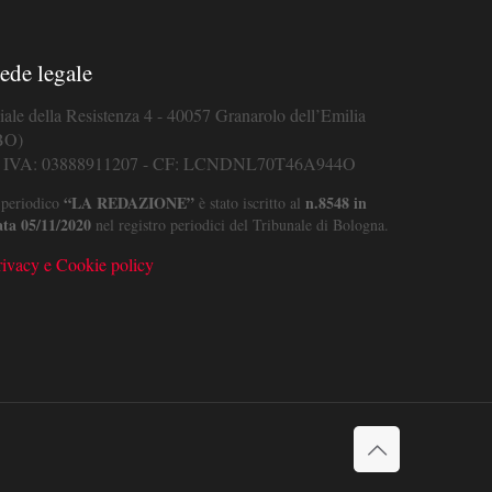
ede legale
iale della Resistenza 4 - 40057 Granarolo dell’Emilia
BO)
. IVA: 03888911207 - CF: LCNDNL70T46A944O
“LA REDAZIONE”
n.8548 in
 periodico
è stato iscritto al
ata 05/11/2020
nel registro periodici del Tribunale di Bologna.
rivacy e Cookie policy