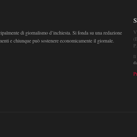
S
V
cipalmente di giornalismo d’inchiesta. Si fonda su una redazione
(
omenti e chiunque può sostenere economicamente il giornale.
P
Il
d
P