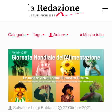
Categorie
Tags
Autore
Mostra tutto
Salvatore Luigi Baldari
il
27 Ottobre 2021