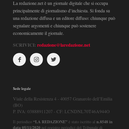
La redazione.net è un giornale digitale che si occupa
principalmente di giornalismo d’inchiesta. Si fonda su
una redazione diffusa e un editore diffuso: chiunque può
segnalare argomenti e chiunque può sostenere
economicamente il giornale.
SCRIVICI:
redazione@laredazione.net
Sede legale
Viale della Resistenza 4 - 40057 Granarolo dell’Emilia
(BO)
P. IVA: 03888911207 - CF: LCNDNL70T46A944O
“LA REDAZIONE”
n.8548 in
Il periodico
è stato iscritto al
data 05/11/2020
nel registro periodici del Tribunale di