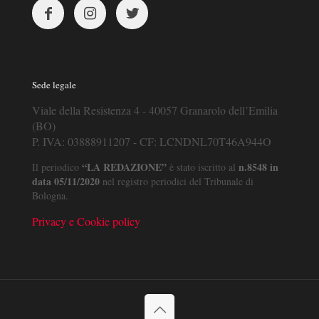
Sede legale
Viale della Resistenza 4 - 40057 Granarolo dell’Emilia
(BO)
P. IVA: 03888911207 - CF: LCNDNL70T46A944O
“LA REDAZIONE”
n.8548 in
Il periodico
è stato iscritto al
data 05/11/2020
nel registro periodici del Tribunale di
Bologna.
Privacy e Cookie policy