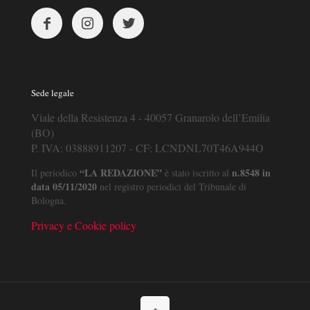
Sede legale
Viale della Resistenza 4 - 40057 Granarolo dell’Emilia
(BO)
P. IVA: 03888911207 - CF: LCNDNL70T46A944O
“LA REDAZIONE”
n.8548 in
Il periodico
è stato iscritto al
data 05/11/2020
nel registro periodici del Tribunale di
Bologna.
Privacy e Cookie policy