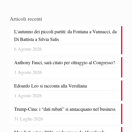
Articoli recenti
L’autunno dei piccoli partiti: da Fontana a Vannacci, da
Di Battista a Silvia Salis
6 Agosto 2026
Anthony Fauci, sarà citato per oltraggio al Congresso?
1 Agosto 2026
Edoardo Leo si racconta alla Versiliana
1 Agosto 2026
Trump-Cina: i “dati rubati” si annacquano nel business
31 Luglio 2026