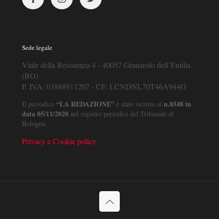
Sede legale
Viale della Resistenza 4 - 40057 Granarolo dell’Emilia
(BO)
P. IVA: 03888911207 - CF: LCNDNL70T46A944O
“LA REDAZIONE”
n.8548 in
Il periodico
è stato iscritto al
data 05/11/2020
nel registro periodici del Tribunale di
Bologna.
Privacy e Cookie policy