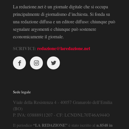
La redazione.net è un giornale digitale che si occupa
principalmente di giornalismo d’inchiesta. Si fonda su
una redazione diffusa e un editore diffuso: chiunque può
segnalare argomenti e chiunque può sostenere
economicamente il giornale.
SCRIVICI:
redazione@laredazione.net
Sede legale
Viale della Resistenza 4 - 40057 Granarolo dell’Emilia
(BO)
P. IVA: 03888911207 - CF: LCNDNL70T46A944O
“LA REDAZIONE”
n.8548 in
Il periodico
è stato iscritto al