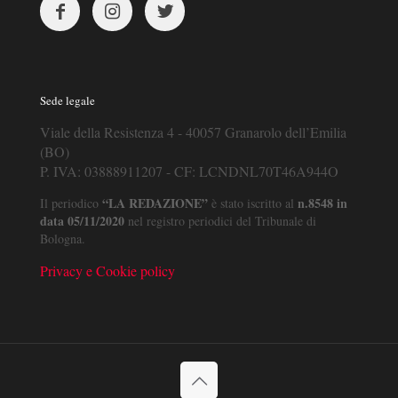
Sede legale
Viale della Resistenza 4 - 40057 Granarolo dell’Emilia
(BO)
P. IVA: 03888911207 - CF: LCNDNL70T46A944O
“LA REDAZIONE”
n.8548 in
Il periodico
è stato iscritto al
data 05/11/2020
nel registro periodici del Tribunale di
Bologna.
Privacy e Cookie policy