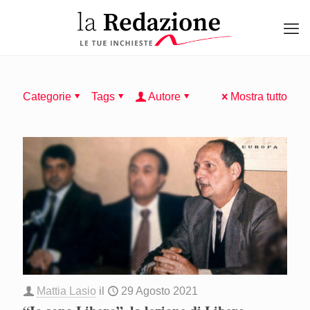
Categorie
Tags
Autore
Mostra tutto
Mattia Lasio
il
29 Agosto 2021