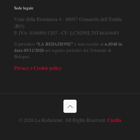
Sede legale
Viale della Resistenza 4 - 40057 Granarolo dell’Emilia
(BO)
P. IVA: 03888911207 - CF: LCNDNL70T46A944O
“LA REDAZIONE”
n.8548 in
Il periodico
è stato iscritto al
data 05/11/2020
nel registro periodici del Tribunale di
Bologna.
Privacy e Cookie policy
© 2026 La Redazione. All Rights Reserved.
Credits