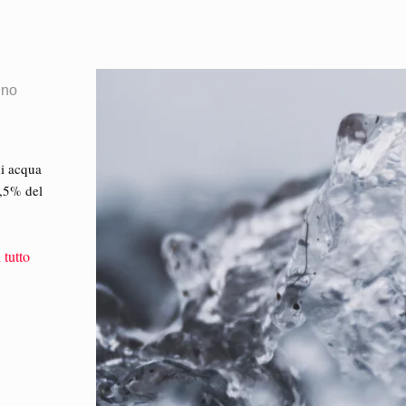
gno
di acqua
0,5% del
 tutto