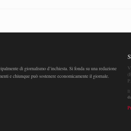
S
V
cipalmente di giornalismo d’inchiesta. Si fonda su una redazione
(
omenti e chiunque può sostenere economicamente il giornale.
P
Il
d
P