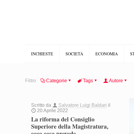
INCHIESTE
SOCIETÀ
ECONOMIA
S
Filtro
Categorie
Tags
Autore
Scritto da
Salvatore Luigi Baldari
il
20 Aprile 2022
La riforma del Consiglio
Superiore della Magistratura,
ecco cosa prevede