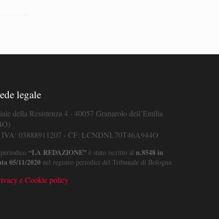
ede legale
iale della Resistenza 4 - 40057 Granarolo dell’Emilia
BO)
. IVA: 03888911207 - CF: LCNDNL70T46A944O
“LA REDAZIONE”
n.8548 in
 periodico
è stato iscritto al
ata 05/11/2020
nel registro periodici del Tribunale di Bologna.
rivacy e Cookie policy