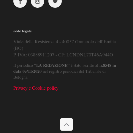
Sede legale
Viale della Resistenza 4 - 40057 Granarolo dell’Emilia
(BO)
P. IVA: 03888911207 - CF: LCNDNL70T46A944O
“LA REDAZIONE”
n.8548 in
Il periodico
è stato iscritto al
data 05/11/2020
nel registro periodici del Tribunale di
Bologna.
Privacy e Cookie policy