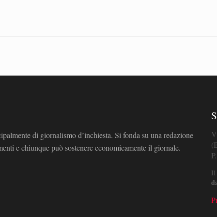
S
V
cipalmente di giornalismo d’inchiesta. Si fonda su una redazione
(
omenti e chiunque può sostenere economicamente il giornale.
P
Il
d
P