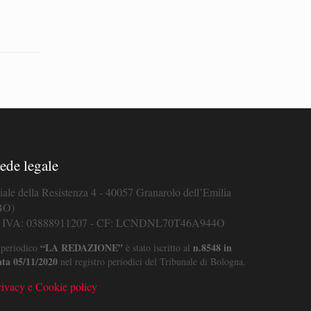
ede legale
iale della Resistenza 4 - 40057 Granarolo dell’Emilia
BO)
. IVA: 03888911207 - CF: LCNDNL70T46A944O
“LA REDAZIONE”
n.8548 in
 periodico
è stato iscritto al
ata 05/11/2020
nel registro periodici del Tribunale di Bologna.
rivacy e Cookie policy