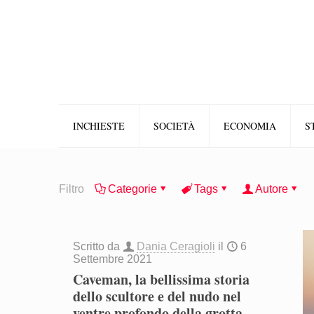
INCHIESTE
SOCIETÀ
ECONOMIA
S
Filtro
Categorie
Tags
Autore
Scritto da
Dania Ceragioli
il
6
Settembre 2021
Caveman, la bellissima storia
dello scultore e del nudo nel
ventre profondo della grotta