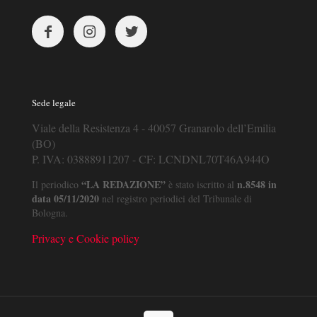
Sede legale
Viale della Resistenza 4 - 40057 Granarolo dell’Emilia
(BO)
P. IVA: 03888911207 - CF: LCNDNL70T46A944O
“LA REDAZIONE”
n.8548 in
Il periodico
è stato iscritto al
data 05/11/2020
nel registro periodici del Tribunale di
Bologna.
Privacy e Cookie policy