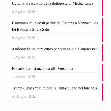
Ucraina: il racconto della dottoressa di Mediterranea
8 Agosto 2026
L’autunno dei piccoli partiti: da Fontana a Vannacci, da
Di Battista a Silvia Salis
6 Agosto 2026
Anthony Fauci, sarà citato per oltraggio al Congresso?
1 Agosto 2026
Edoardo Leo si racconta alla Versiliana
1 Agosto 2026
Trump-Cina: i “dati rubati” si annacquano nel business
31 Luglio 2026