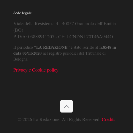
Sede legale
Viale della Resistenza 4 - 40057 Granarolo dell’Emilia
(BO)
P. IVA: 03888911207 - CF: LCNDNL70T46A944O
“LA REDAZIONE”
n.8548 in
Il periodico
è stato iscritto al
data 05/11/2020
nel registro periodici del Tribunale di
Bologna.
Privacy e Cookie policy
© 2026 La Redazione. All Rights Reserved.
Credits