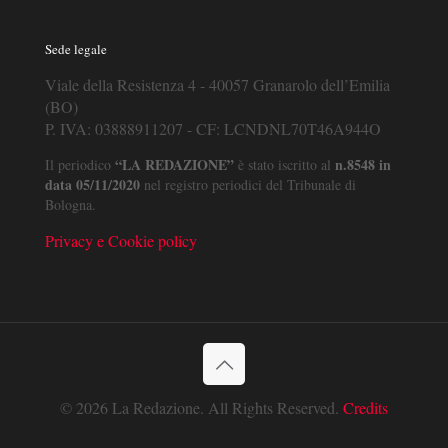
Sede legale
Viale della Resistenza 4 - 40057 Granarolo dell’Emilia
(BO)
P. IVA: 03888911207 - CF: LCNDNL70T46A944O
“LA REDAZIONE”
n.8548 in
Il periodico
è stato iscritto al
data 05/11/2020
nel registro periodici del Tribunale di
Bologna.
Privacy e Cookie policy
© 2026 La Redazione. All Rights Reserved.
Credits