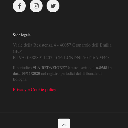
Sede legale
Viale della Resistenza 4 - 40057 Granarolo dell’Emilia
(BO)
P. IVA: 03888911207 - CF: LCNDNL70T46A944O
“LA REDAZIONE”
n.8548 in
Il periodico
è stato iscritto al
data 05/11/2020
nel registro periodici del Tribunale di
Bologna.
Privacy e Cookie policy