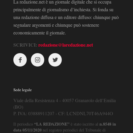
La redazione.net è un giornale digitale che si occupa
principalmente di giornalismo d’inchiesta. Si fonda su
una redazione diffusa e un editore diffuso: chiunque può
segnalare argomenti e chiunque può sostenere
economicamente il giornale.
SCRIVICI:
redazione@laredazione.net
Sede legale
Viale della Resistenza 4 - 40057 Granarolo dell’Emilia
(BO)
P. IVA: 03888911207 - CF: LCNDNL70T46A944O
“LA REDAZIONE”
n.8548 in
Il periodico
è stato iscritto al
data 05/11/2020
nel registro periodici del Tribunale di