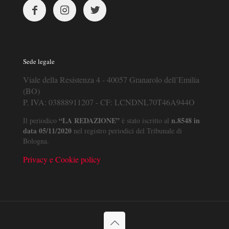
Sede legale
Viale della Resistenza 4 - 40057 Granarolo dell’Emilia
(BO)
P. IVA: 03888911207 - CF: LCNDNL70T46A944O
“LA REDAZIONE”
n.8548 in
Il periodico
è stato iscritto al
data 05/11/2020
nel registro periodici del Tribunale di
Bologna.
Privacy e Cookie policy