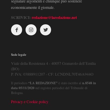
segnalare argomenti e chiunque può sostenere
economicamente il giornale.
SCRIVICI:
redazione@laredazione.net
Sede legale
Viale della Resistenza 4 - 40057 Granarolo dell’Emilia
(BO)
P. IVA: 03888911207 - CF: LCNDNL70T46A944O
“LA REDAZIONE”
n.8548 in
Il periodico
è stato iscritto al
data 05/11/2020
nel registro periodici del Tribunale di
Bologna.
Privacy e Cookie policy