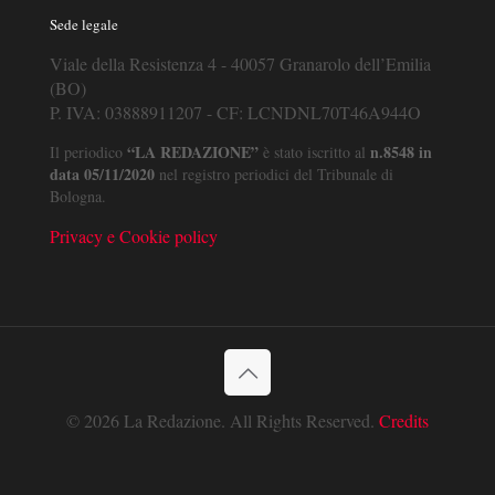
Sede legale
Viale della Resistenza 4 - 40057 Granarolo dell’Emilia
(BO)
P. IVA: 03888911207 - CF: LCNDNL70T46A944O
“LA REDAZIONE”
n.8548 in
Il periodico
è stato iscritto al
data 05/11/2020
nel registro periodici del Tribunale di
Bologna.
Privacy e Cookie policy
© 2026 La Redazione. All Rights Reserved.
Credits