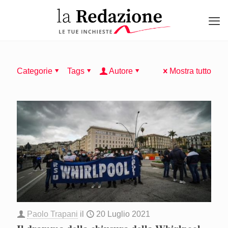
Categorie
Tags
Autore
Mostra tutto
Paolo Trapani
il
20 Luglio 2021