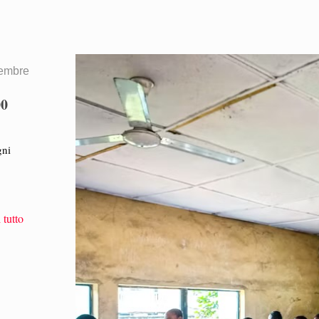
embre
00
gni
 tutto