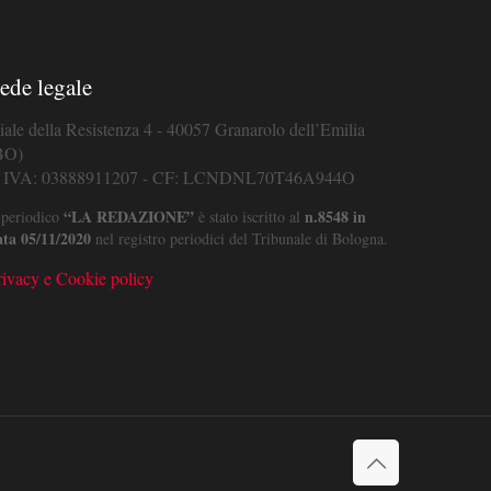
ede legale
iale della Resistenza 4 - 40057 Granarolo dell’Emilia
BO)
. IVA: 03888911207 - CF: LCNDNL70T46A944O
“LA REDAZIONE”
n.8548 in
 periodico
è stato iscritto al
ata 05/11/2020
nel registro periodici del Tribunale di Bologna.
rivacy e Cookie policy