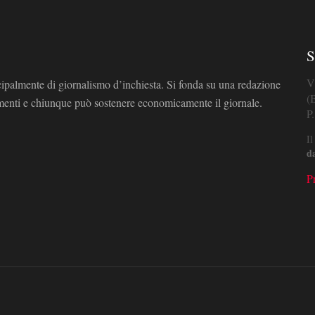
S
V
cipalmente di giornalismo d’inchiesta. Si fonda su una redazione
(
omenti e chiunque può sostenere economicamente il giornale.
P
Il
d
P