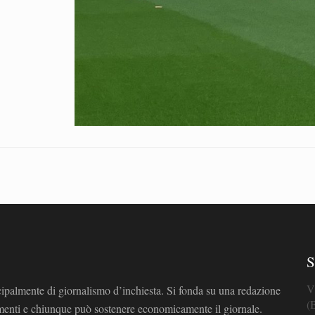
S
V
cipalmente di giornalismo d’inchiesta. Si fonda su una redazione
(
omenti e chiunque può sostenere economicamente il giornale.