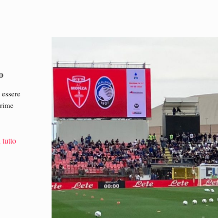
o
 essere
prime
 tutto