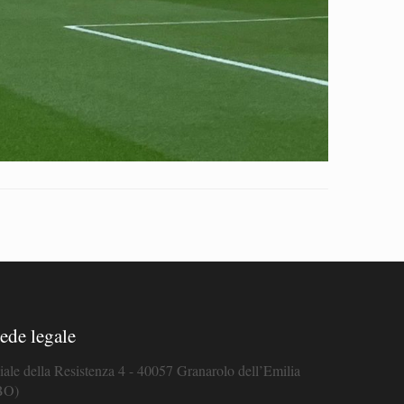
ede legale
iale della Resistenza 4 - 40057 Granarolo dell’Emilia
BO)