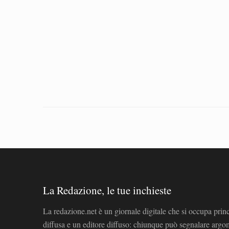
La Redazione, le tue inchieste
La redazione.net è un giornale digitale che si occupa prin
diffusa e un editore diffuso: chiunque può segnalare arg