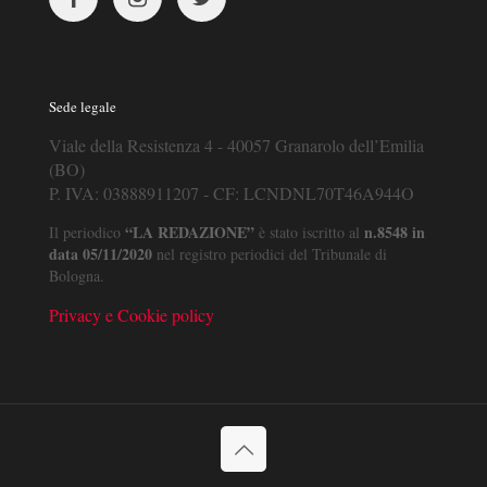
Sede legale
Viale della Resistenza 4 - 40057 Granarolo dell’Emilia
(BO)
P. IVA: 03888911207 - CF: LCNDNL70T46A944O
“LA REDAZIONE”
n.8548 in
Il periodico
è stato iscritto al
data 05/11/2020
nel registro periodici del Tribunale di
Bologna.
Privacy e Cookie policy