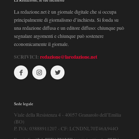
La Redazione, le tue inchieste
La redazione.net è un giornale digitale che si occupa
principalmente di giornalismo d’inchiesta. Si fonda su
una redazione diffusa e un editore diffuso: chiunque può
segnalare argomenti e chiunque può sostenere
economicamente il giornale.
SCRIVICI:
redazione@laredazione.net
Sede legale
Viale della Resistenza 4 - 40057 Granarolo dell’Emilia
(BO)
P. IVA: 03888911207 - CF: LCNDNL70T46A944O