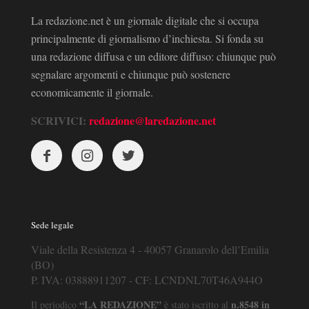
La redazione.net è un giornale digitale che si occupa
principalmente di giornalismo d’inchiesta. Si fonda su
una redazione diffusa e un editore diffuso: chiunque può
segnalare argomenti e chiunque può sostenere
economicamente il giornale.
SCRIVICI:
redazione@laredazione.net
Sede legale
Viale della Resistenza 4 - 40057 Granarolo dell’Emilia
(BO)
P. IVA: 03888911207 - CF: LCNDNL70T46A944O
“LA REDAZIONE”
n.8548 in
Il periodico
è stato iscritto al