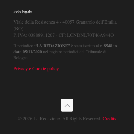
Sede legale
Viale della Resistenza 4 - 40057 Granarolo dell’Emilia
(BO)
P. IVA: 03888911207 - CF: LCNDNL70T46A944O
“LA REDAZIONE”
n.8548 in
Il periodico
è stato iscritto al
data 05/11/2020
nel registro periodici del Tribunale di
Bologna.
Privacy e Cookie policy
© 2026 La Redazione. All Rights Reserved.
Credits