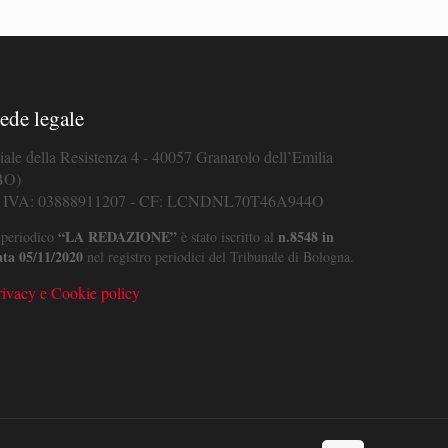
ede legale
iale della Resistenza 4 - 40057 Granarolo dell’Emilia
BO)
. IVA: 03888911207 - CF: LCNDNL70T46A944O
“LA REDAZIONE”
n.8548 in
 periodico
è stato iscritto al
ata 05/11/2020
nel registro periodici del Tribunale di Bologna.
rivacy e Cookie policy