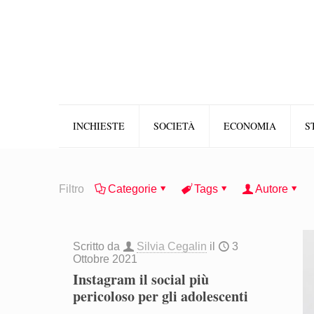
INCHIESTE
SOCIETÀ
ECONOMIA
S
Filtro
Categorie
Tags
Autore
Scritto da
Silvia Cegalin
il
3
Ottobre 2021
Instagram il social più
pericoloso per gli adolescenti