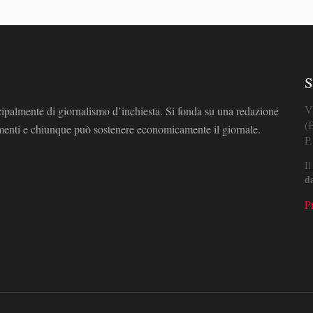
S
V
cipalmente di giornalismo d’inchiesta. Si fonda su una redazione
(
omenti e chiunque può sostenere economicamente il giornale.
P
Il
d
P