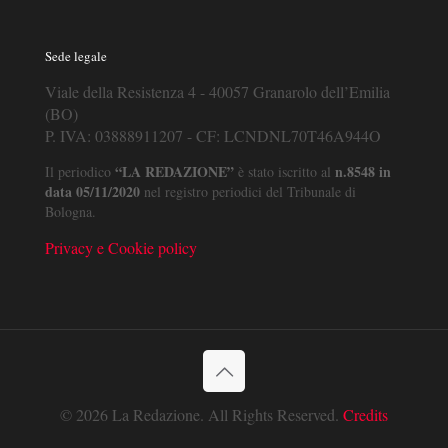
Sede legale
Viale della Resistenza 4 - 40057 Granarolo dell’Emilia
(BO)
P. IVA: 03888911207 - CF: LCNDNL70T46A944O
“LA REDAZIONE”
n.8548 in
Il periodico
è stato iscritto al
data 05/11/2020
nel registro periodici del Tribunale di
Bologna.
Privacy e Cookie policy
© 2026 La Redazione. All Rights Reserved.
Credits