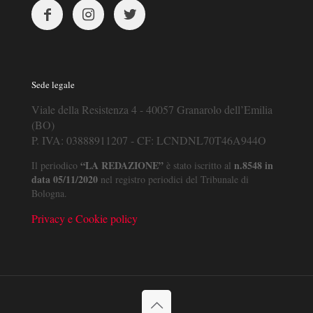
Sede legale
Viale della Resistenza 4 - 40057 Granarolo dell’Emilia
(BO)
P. IVA: 03888911207 - CF: LCNDNL70T46A944O
“LA REDAZIONE”
n.8548 in
Il periodico
è stato iscritto al
data 05/11/2020
nel registro periodici del Tribunale di
Bologna.
Privacy e Cookie policy