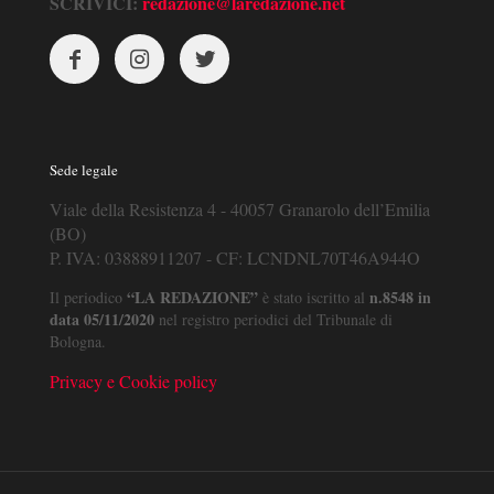
SCRIVICI:
redazione@laredazione.net
Sede legale
Viale della Resistenza 4 - 40057 Granarolo dell’Emilia
(BO)
P. IVA: 03888911207 - CF: LCNDNL70T46A944O
“LA REDAZIONE”
n.8548 in
Il periodico
è stato iscritto al
data 05/11/2020
nel registro periodici del Tribunale di
Bologna.
Privacy e Cookie policy