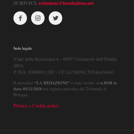
SCRIVICI:
redazione@laredazione.net
Sede legale
Viale della Resistenza 4 - 40057 Granarolo dell’Emilia
(BO)
P. IVA: 03888911207 - CF: LCNDNL70T46A944O
“LA REDAZIONE”
n.8548 in
Il periodico
è stato iscritto al
data 05/11/2020
nel registro periodici del Tribunale di
Bologna.
Privacy e Cookie policy