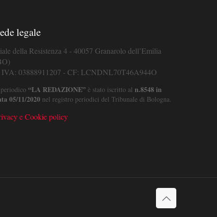
ede legale
iale della Resistenza 4 - 40057 Granarolo dell’Emilia
BO)
. IVA: 03888911207 - CF: LCNDNL70T46A944O
“LA REDAZIONE”
n.8548 in
 periodico
è stato iscritto al
ata 05/11/2020
nel registro periodici del Tribunale di Bologna.
rivacy e Cookie policy