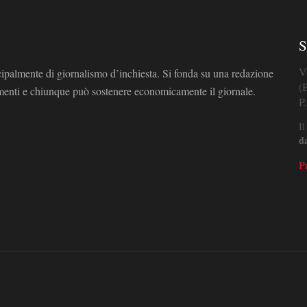
S
V
cipalmente di giornalismo d’inchiesta. Si fonda su una redazione
(
omenti e chiunque può sostenere economicamente il giornale.
P
Il
d
P