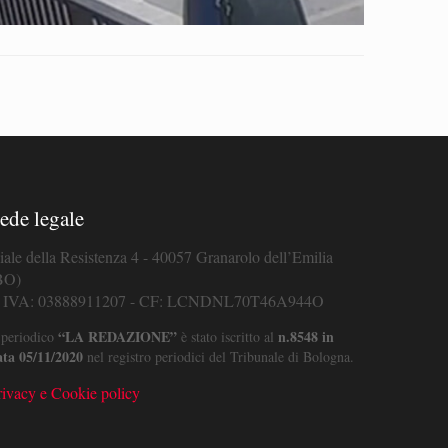
ede legale
iale della Resistenza 4 - 40057 Granarolo dell’Emilia
BO)
. IVA: 03888911207 - CF: LCNDNL70T46A944O
“LA REDAZIONE”
n.8548 in
 periodico
è stato iscritto al
ata 05/11/2020
nel registro periodici del Tribunale di Bologna.
rivacy e Cookie policy