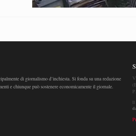
S
V
cipalmente di giornalismo d’inchiesta. Si fonda su una redazione
(
omenti e chiunque può sostenere economicamente il giornale.
P
Il
d
P