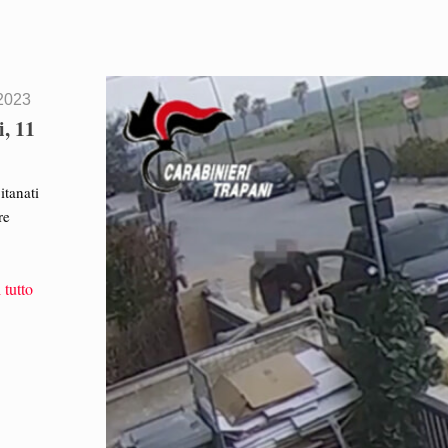
2023
i, 11
itanati
re
 tutto