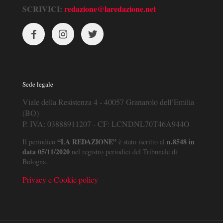
SCRIVICI:
redazione@laredazione.net
Sede legale
Viale della Resistenza 4 - 40057 Granarolo dell’Emilia
(BO)
P. IVA: 03888911207 - CF: LCNDNL70T46A944O
“LA REDAZIONE”
n.8548 in
Il periodico
è stato iscritto al
data 05/11/2020
nel registro periodici del Tribunale di
Bologna.
Privacy e Cookie policy