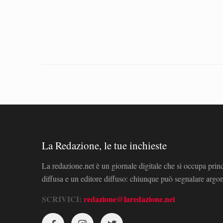
La Redazione, le tue inchieste
La redazione.net è un giornale digitale che si occupa prin
diffusa e un editore diffuso: chiunque può segnalare arg
SCRIVICI:
redazione@laredazione.net