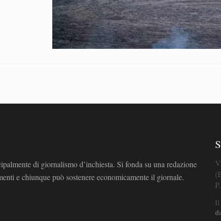
S
V
cipalmente di giornalismo d’inchiesta. Si fonda su una redazione
(
omenti e chiunque può sostenere economicamente il giornale.
P
Il
d