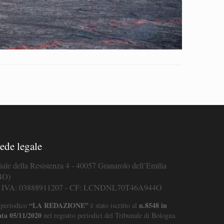
ede legale
iale della Resistenza 4 - 40057 Granarolo dell’Emilia
BO)
. IVA: 03888911207 - CF: LCNDNL70T46A944O
“LA REDAZIONE”
n.8548 in
 periodico
è stato iscritto al
ata 05/11/2020
nel registro periodici del Tribunale di Bologna.