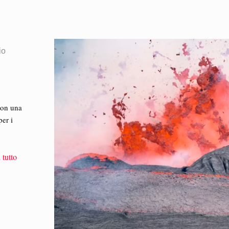
io
con una
per i
 tutto