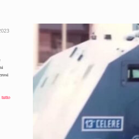
2023
e
ni
erosi
 tutto